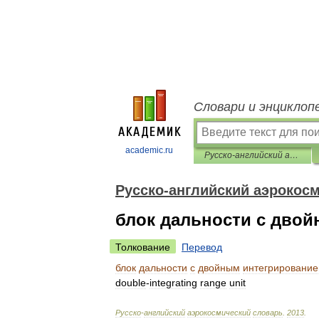
Словари и энциклоп
academic.ru
Русско-английский аэрокосмический словарь
Русско-английский аэрокос
блок дальности с дво
Толкование
Перевод
блок
дальности
с
двойным
интегрировани
double
-
integrating
range
unit
Русско
-
английский
аэрокосмический
словарь
.
2013
.