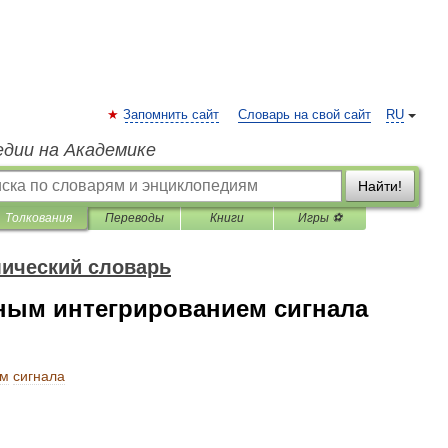
Запомнить сайт
Словарь на свой сайт
RU
едии на Академике
Найти!
Толкования
Переводы
Книги
Игры ⚽
мический словарь
йным интегрированием сигнала
ем
сигнала