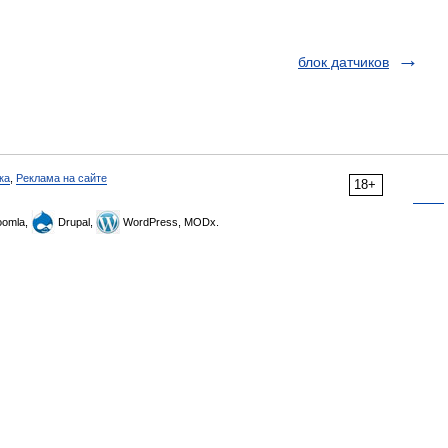
блок датчиков
ка
,
Реклама на сайте
18+
omla,
Drupal,
WordPress, MODx.